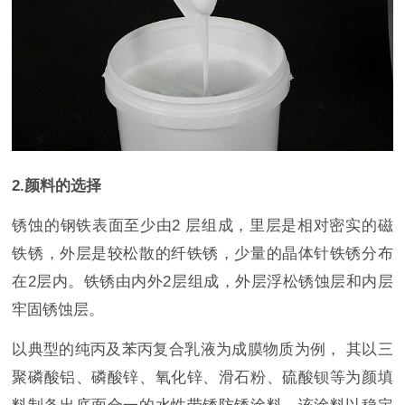
2.颜料的选择
锈蚀的钢铁表面至少由2 层组成，里层是相对密实的磁
铁锈，外层是较松散的纤铁锈，少量的晶体针铁锈分布
在2层内。铁锈由内外2层组成，外层浮松锈蚀层和内层
牢固锈蚀层。
以典型的纯丙及苯丙复合乳液为成膜物质为例， 其以三
聚磷酸铝、磷酸锌、氧化锌、滑石粉、硫酸钡等为颜填