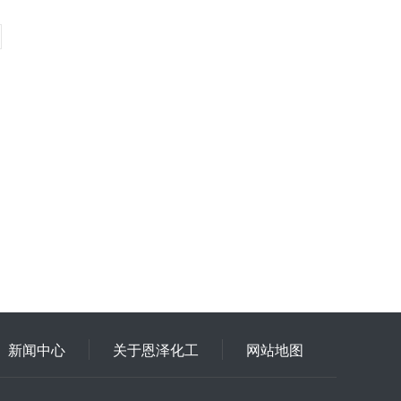
新闻中心
关于恩泽化工
网站地图