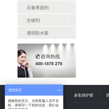
石膏界面剂
生锈剂
透明防水胶
咨询热线
400-1878 278
请您留言
首 页
多彩乳液
多彩保护胶
感谢您的关注，当前客服人员不在
线，请填写一下您的信息，我们会