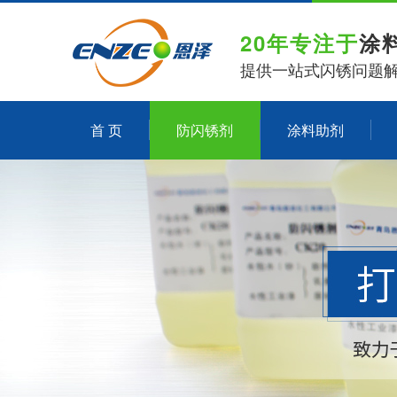
20年专注于
涂
提供一站式闪锈问题
首 页
防闪锈剂
涂料助剂
关于恩泽化工