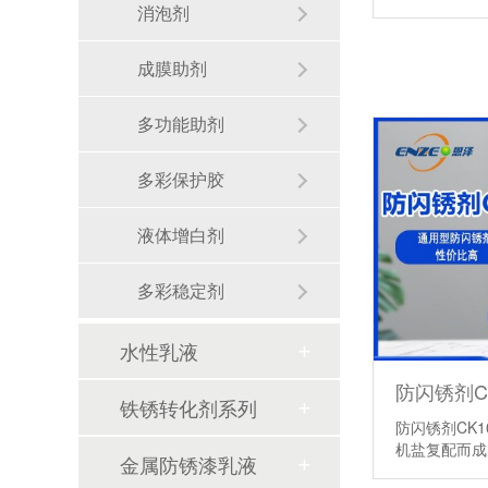
消泡剂
成膜助剂
多功能助剂
多彩保护胶
液体增白剂
多彩稳定剂
水性乳液
防闪锈剂CK
铁锈转化剂系列
防闪锈剂CK
机盐复配而
金属防锈漆乳液