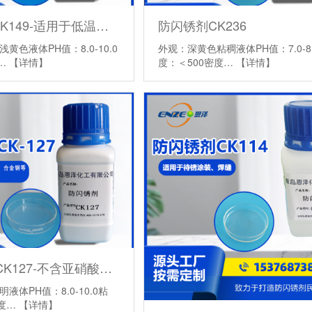
防闪锈剂CK149-适用于低温高湿环境
防闪锈剂CK236
黄色液体PH值：8.0-10.0
外观：深黄色粘稠液体PH值：7.0-8
0…
【详情】
度：＜500密度…
【详情】
防闪锈剂 CK127-不含亚硝酸盐、添加量少
液体PH值：8.0-10.0粘
密度…
【详情】