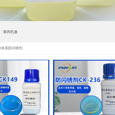
苯丙乳液
酸体系防闪锈剂