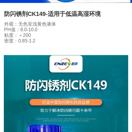
防闪锈剂CK149-适用于低温高湿环境
外观：无色至浅黄色液体
PH值：8.0-10.0
粘度：＜200
密度：0.85-1.2