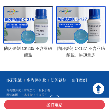
防闪锈剂 CK235-不含亚硝
防闪锈剂 CK127-不含亚硝
酸盐
酸盐、添加量少
多彩乳液
多彩保护胶
防闪锈剂
合作案例
青岛恩泽化工有限公司
版权所有
网站地图
技术支持：牛商股份
拨打电话
首 页
产品中心