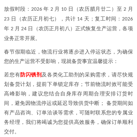
放假时段：
年
月
日（农历腊月廿二）至
月
2026
2
10
2
日（农历正月初七），共计
天；复工时间：
23
14
2026
年
月
日（农历正月初八）正式恢复生产运营，各项
2
24
业务正常开展。
春节假期临近，物流行业将逐步进入停运状态，为确保
您的生产运营不受影响，现就备货事宜温馨提示：
若您有
防闪锈剂
及各类化工助剂的采购需求，请尽快规
划备货计划，提前下单锁定库存；
节前物流时效可能受
高峰影响，建议您结合自身库存周期合理安排订货时
间，避免因物流停运或延迟导致供货中断；
备货期间如
有产品咨询、订单洽谈等需求，可随时联系您的专属业
务经理，我们将竭诚为您提供高效服务，确保订单顺利
交付。