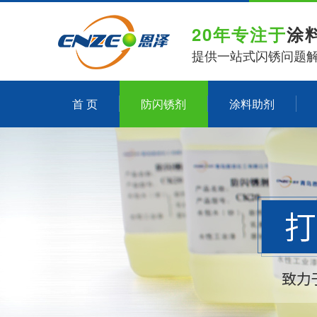
20年专注于
涂
提供一站式闪锈问题
首 页
防闪锈剂
涂料助剂
关于恩泽化工