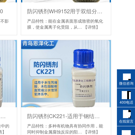
0
防闪锈剂WH9152用于双组分水性环氧体系
它不影
产品特性：能在金属表面形成致密的氧化
膜，使金属离子化受阻，从…
【详情】
微信咨询
400电话
防闪锈剂CK131丙烯酸/醇酸系列
防闪锈剂CK221-适用于钢结构铸铁焊缝
在线留言
质中的
产品特性：多种有机物具有协同作用，能
情】
同时抑制金属腐蚀反应的阳…
【详情】