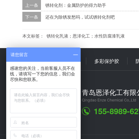
上一条
锈转化剂：金属防护的得力助手
下一条
还在为除锈发愁吗，试试锈转化剂吧
本文标签：
锈转化乳液；恩泽化工；水性防腐漆乳液
请您留言
首 页
多彩乳液
多彩保护胶
感谢您的关注，当前客服人员不在
线，请填写一下您的信息，我们会
尽快和您联系。
青岛恩泽化工有限
Qingdao Enze Chemical Co,.Ltd
155-8989-62