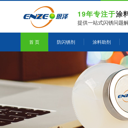
19年专注于
涂
提供一站式闪锈问题
首 页
防闪锈剂
涂料助剂
关于恩泽化工