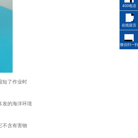
400电话
在线留言
微信扫一
缩短了作业时
多发的海洋环境
。
它不含有害物