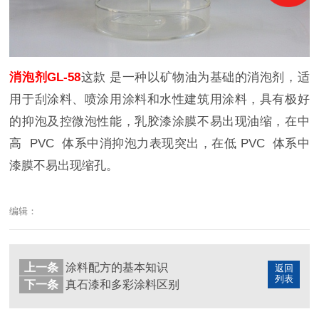
消泡剂
GL-58
这款
是一种以矿物油为基础的消泡剂，适
用于刮涂料、喷涂用涂料和水性建筑用涂料
，
具有极好
的抑泡及控微泡性能，乳胶漆涂膜不易出现油缩，在中
高
PVC
体系中消抑泡力表现突出，在低
PVC
体系中
漆膜不易出现缩孔。
编辑：
上一条
涂料配方的基本知识
返回
列表
下一条
真石漆和多彩涂料区别