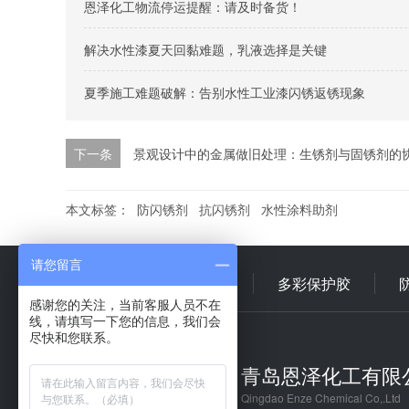
恩泽化工物流停运提醒：请及时备货！
解决水性漆夏天回黏难题，乳液选择是关键
夏季施工难题破解：告别水性工业漆闪锈返锈现象
下一条
景观设计中的金属做旧处理：生锈剂与固锈剂的
本文标签：
防闪锈剂
抗闪锈剂
水性涂料助剂
请您留言
首 页
多彩乳液
多彩保护胶
感谢您的关注，当前客服人员不在
线，请填写一下您的信息，我们会
尽快和您联系。
青岛恩泽化工有限
Qingdao Enze Chemical Co,.Ltd