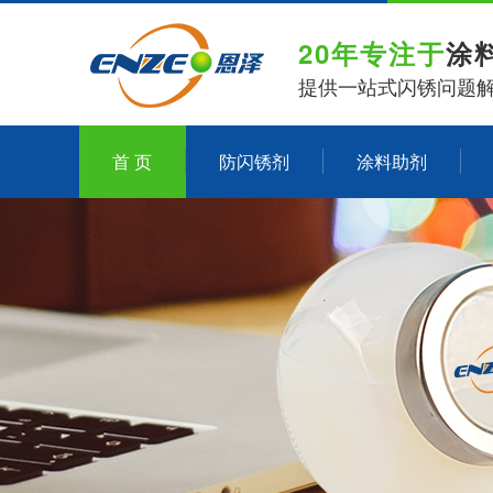
20年专注于
涂
提供一站式闪锈问题
首 页
防闪锈剂
涂料助剂
关于恩泽化工