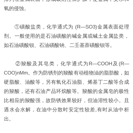
氧的侵蚀。
①磺酸盐类，化学通式为 (R—SO3)金属表面处理
剂。一般使用的是石油磺酸的碱金属或碱土金属盐类，
如石油磺酸钡、石油磺酸钠、二壬基萘磺酸钡等。
②羧酸及其皂类，化学通式为R—COOH及(R—
COO)nMm。作为防锈剂的羧酸有动植物油的脂肪酸，如
硬脂酸、油酸等，另有氧化石油脂、烯基丁二酸等合成
的羧酸，还有石油产品环烷酸等。羧酸的金属皂的极性
比相应的羧酸强，故防锈效果较好，但油溶性较小。且
遇水会水解，在油中分散时安定性较差,有时从油中析
出。