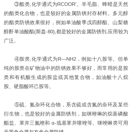
③酯类,化学通式为RCOOR′。羊毛脂、蜂蜡是天然
的酯类化合物，也是较好的金属防锈封存材料。多元醇
的酯类防锈效果很好，例如单油酸季戊四醇酯、山梨糖
醇酐单油酸酯(斯盘-80),都是较好的金属防锈剂,应用较为
广泛。
④胺类,化学通式为R—NH2，例如十八胺等。但单
纯的胺类在矿物油中的防锈效果不够好，而常用的是胺
类和有机酸生成的胺盐或其他复合物，如油酸十八烷
胺、硬脂酸环己胺等。
⑤硫、氮杂环化合物，系含硫或含氮的杂环及某些
衍生物，也是较好的金属防锈剂，如咪唑啉的烷基磷酸
酯盐、苯并三氮唑和 α-巯基苯并噻唑等。咪唑啉类可用