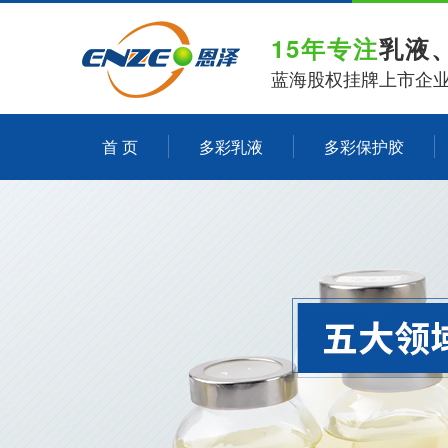
15年专注
乳液
蓝海股权挂牌上市企
首 页
多彩乳液
多彩保护胶