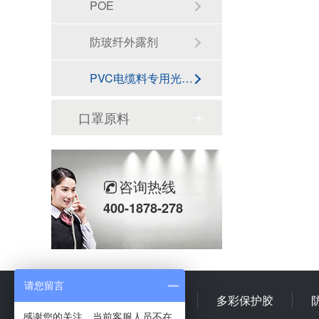
POE
防玻纤外露剂
PVC电缆料专用光亮分散剂
口罩原料
咨询热线
400-1878-278
请您留言
首 页
多彩乳液
多彩保护胶
感谢您的关注，当前客服人员不在