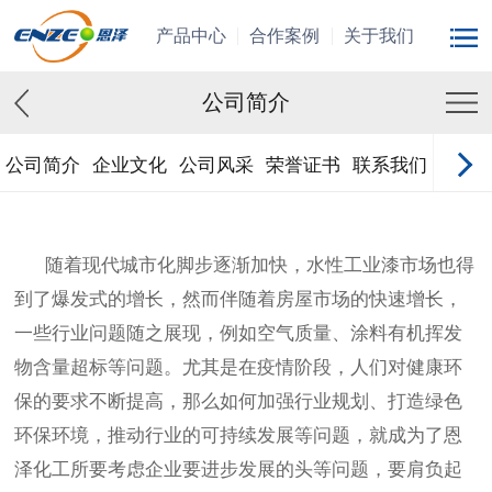
产品中心
合作案例
关于我们
公司简介
公司简介
企业文化
公司风采
荣誉证书
联系我们
在线
随着
现代
城市化脚步
逐渐
加快，
水性工业漆
市场也得
到了爆发式的增长，然而伴随着
房屋
市场
的快速
增长，
一些行业问题随之展现
，例如空气质量、
涂料
有机挥发
物
含量
超标等问题。尤其是在疫情
阶段
，人们对健康
环
保
的要求不断提
高
，
那么
如何加强行业规划、打造绿色
环保环境
，推动行业的可持续发展
等问题，就成为了恩
泽化工所要考虑企业要进步发展的头等问题
，
要
肩负起